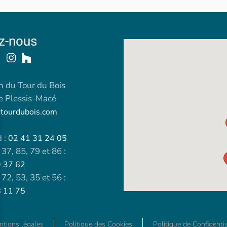
z-nous
 du Tour du Bois
e Plessis-Macé
tourdubois.com
 :
02 41 31 24 05
37, 85, 79 et 86 :
9 37 62
72, 53, 35 et 56 :
8 11 75
tions légales
Politique des Cookies
Politique de Confidentia