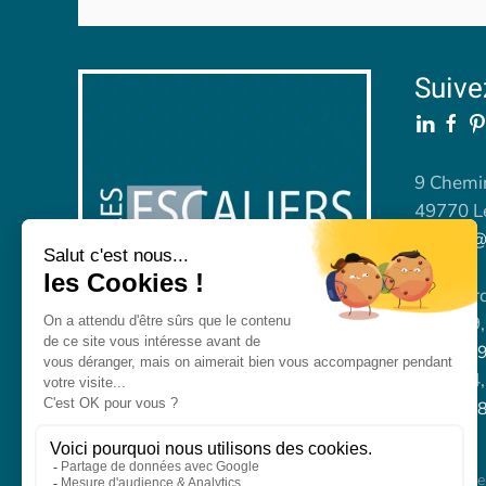
Suive
9 Chemin
49770 L
contact@
Standard
Dpts 49, 
06 15 5
Dpts 44, 
06 12 3
Men