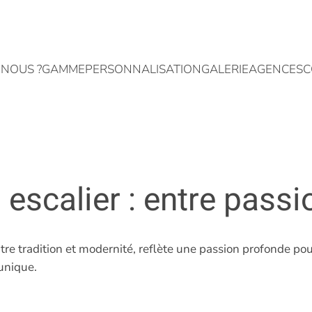
NOUS ?
GAMME
PERSONNALISATION
GALERIE
AGENCES
C
 escalier : entre passi
tre tradition et modernité, reflète une passion profonde pour
unique.